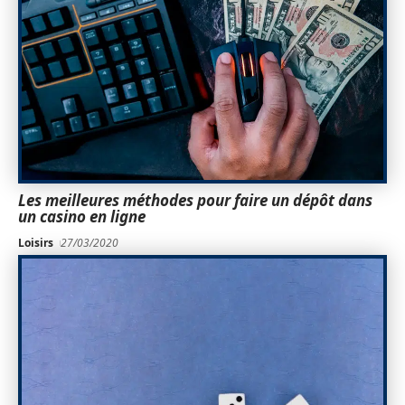
Les meilleures méthodes pour faire un dépôt dans
un casino en ligne
Loisirs
27/03/2020