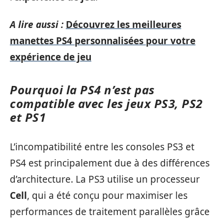
A lire aussi :
Découvrez les meilleures
manettes PS4 personnalisées pour votre
expérience de jeu
Pourquoi la PS4 n’est pas
compatible avec les jeux PS3, PS2
et PS1
L’incompatibilité entre les consoles PS3 et
PS4 est principalement due à des différences
d’architecture. La PS3 utilise un processeur
Cell
, qui a été conçu pour maximiser les
performances de traitement parallèles grâce