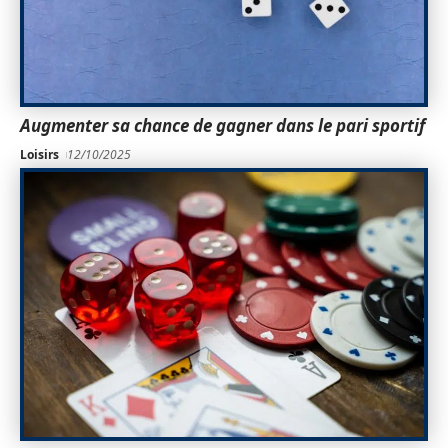
Augmenter sa chance de gagner dans le pari sportif
Loisirs
12/10/2025