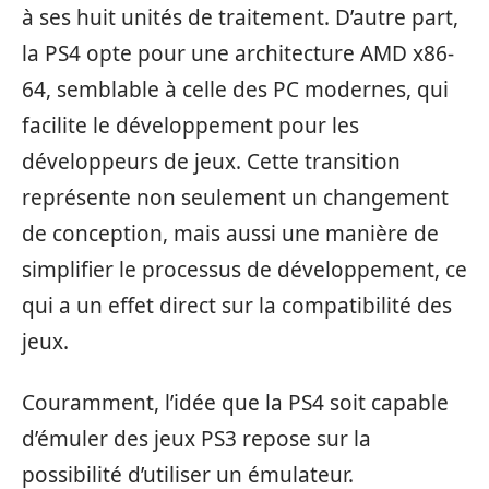
à ses huit unités de traitement. D’autre part,
la PS4 opte pour une architecture AMD x86-
64, semblable à celle des PC modernes, qui
facilite le développement pour les
développeurs de jeux. Cette transition
représente non seulement un changement
de conception, mais aussi une manière de
simplifier le processus de développement, ce
qui a un effet direct sur la compatibilité des
jeux.
Couramment, l’idée que la PS4 soit capable
d’émuler des jeux PS3 repose sur la
possibilité d’utiliser un émulateur.