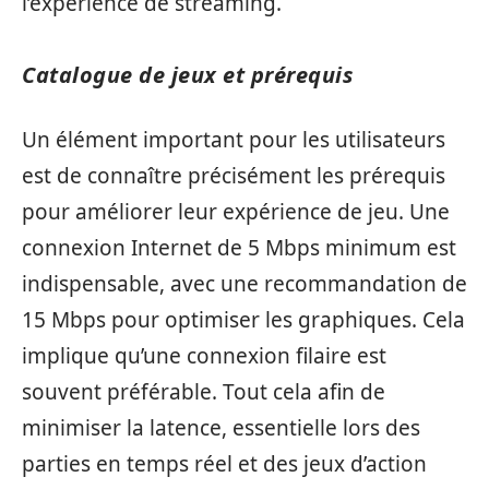
l’expérience de streaming.
Catalogue de jeux et prérequis
Un élément important pour les utilisateurs
est de connaître précisément les prérequis
pour améliorer leur expérience de jeu. Une
connexion Internet de 5 Mbps minimum est
indispensable, avec une recommandation de
15 Mbps pour optimiser les graphiques. Cela
implique qu’une connexion filaire est
souvent préférable. Tout cela afin de
minimiser la latence, essentielle lors des
parties en temps réel et des jeux d’action