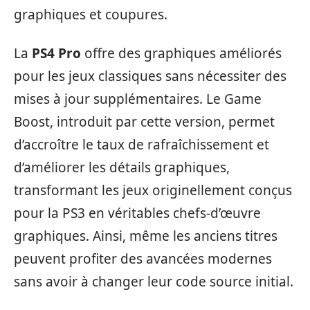
graphiques et coupures.
La
PS4 Pro
offre des graphiques améliorés
pour les jeux classiques sans nécessiter des
mises à jour supplémentaires. Le Game
Boost, introduit par cette version, permet
d’accroître le taux de rafraîchissement et
d’améliorer les détails graphiques,
transformant les jeux originellement conçus
pour la PS3 en véritables chefs-d’œuvre
graphiques. Ainsi, même les anciens titres
peuvent profiter des avancées modernes
sans avoir à changer leur code source initial.