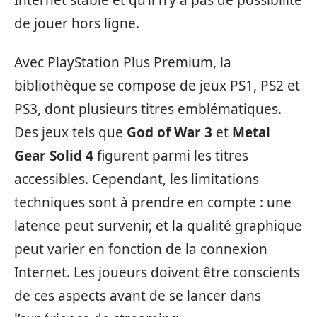
de jouer hors ligne.
Avec PlayStation Plus Premium, la
bibliothèque se compose de jeux PS1, PS2 et
PS3, dont plusieurs titres emblématiques.
Des jeux tels que
God of War 3
et
Metal
Gear Solid 4
figurent parmi les titres
accessibles. Cependant, les limitations
techniques sont à prendre en compte : une
latence peut survenir, et la qualité graphique
peut varier en fonction de la connexion
Internet. Les joueurs doivent être conscients
de ces aspects avant de se lancer dans