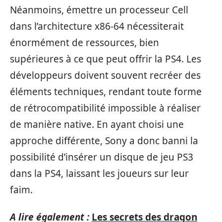
Néanmoins, émettre un processeur Cell
dans l’architecture x86-64 nécessiterait
énormément de ressources, bien
supérieures à ce que peut offrir la PS4. Les
développeurs doivent souvent recréer des
éléments techniques, rendant toute forme
de rétrocompatibilité impossible à réaliser
de manière native. En ayant choisi une
approche différente, Sony a donc banni la
possibilité d’insérer un disque de jeu PS3
dans la PS4, laissant les joueurs sur leur
faim.
A lire également :
Les secrets des dragon