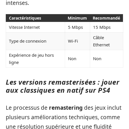
intenses.
Caractéristiques
Minimum
Recommandé
Vitesse Internet
5 Mbps
15 Mbps
Câble
Type de connexion
Wi-Fi
Ethernet
Expérience de jeu hors
Non
Non
ligne
Les versions remasterisées : jouer
aux classiques en natif sur PS4
Le processus de
remastering
des jeux inclut
plusieurs améliorations techniques, comme
une résolution supérieure et une fluidité