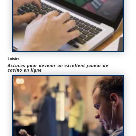
Loisirs
Astuces pour devenir un excellent joueur de
casino en ligne