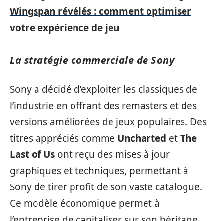
Wingspan révélés : comment optimiser
votre expérience de jeu
La stratégie commerciale de Sony
Sony a décidé d’exploiter les classiques de
l’industrie en offrant des remasters et des
versions améliorées de jeux populaires. Des
titres appréciés comme
Uncharted
et
The
Last of Us
ont reçu des mises à jour
graphiques et techniques, permettant à
Sony de tirer profit de son vaste catalogue.
Ce modèle économique permet à
l’entreprise de capitaliser sur son héritage