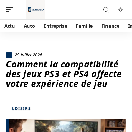
Actu
Auto
Entreprise
Famille
Finance
I
29 juillet 2026
Comment la compatibilité
des jeux PS3 et PS4 affecte
votre expérience de jeu
LOISIRS