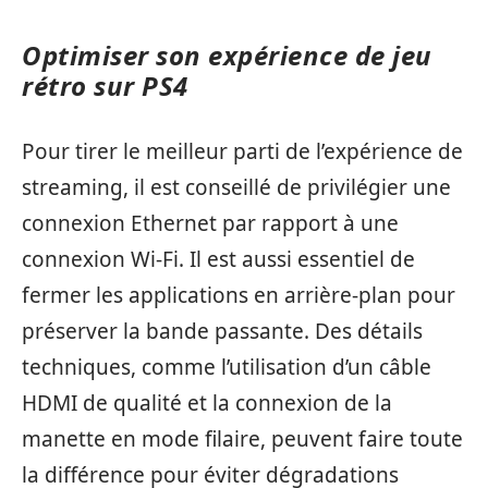
Optimiser son expérience de jeu
rétro sur PS4
Pour tirer le meilleur parti de l’expérience de
streaming, il est conseillé de privilégier une
connexion Ethernet par rapport à une
connexion Wi-Fi. Il est aussi essentiel de
fermer les applications en arrière-plan pour
préserver la bande passante. Des détails
techniques, comme l’utilisation d’un câble
HDMI de qualité et la connexion de la
manette en mode filaire, peuvent faire toute
la différence pour éviter dégradations