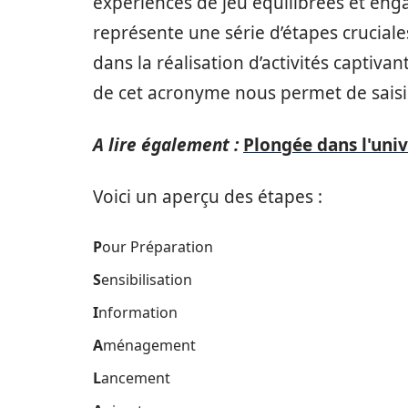
expériences de jeu équilibrées et en
représente une série d’étapes cruciale
dans la réalisation d’activités captiva
de cet acronyme nous permet de saisi
A lire également :
Plongée dans l'uni
Voici un aperçu des étapes :
P
our Préparation
S
ensibilisation
I
nformation
A
ménagement
L
ancement