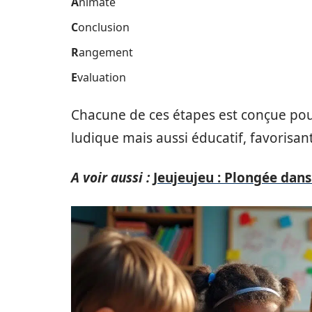
A
nimate
C
onclusion
R
angement
E
valuation
Chacune de ces étapes est conçue pou
ludique mais aussi éducatif, favorisant
A voir aussi :
Jeujeujeu : Plongée dans 