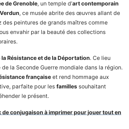
e de Grenoble
, un temple d’
art contemporain
 Verdun
, ce musée abrite des œuvres allant de
erez des peintures de grands maîtres comme
ous envahir par la beauté des collections
raires.
la Résistance et de la Déportation
. Ce lieu
e de la Seconde Guerre mondiale dans la région.
ésistance française
et rend hommage aux
ive, parfaite pour les
familles
souhaitant
hender le présent.
x de conjugaison à imprimer pour jouer tout en