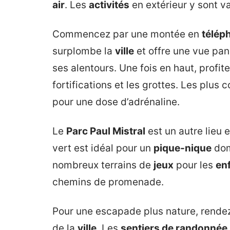
air
. Les
activités
en extérieur y sont va
Commencez par une montée en
télép
surplombe la
ville
et offre une vue pan
ses alentours. Une fois en haut, profi
fortifications et les grottes. Les pl
pour une dose d’adrénaline.
Le
Parc Paul Mistral
est un autre lieu
vert est idéal pour un
pique-nique
dom
nombreux terrains de
jeux
pour les
en
chemins de promenade.
Pour une escapade plus nature, rende
de la
ville
. Les
sentiers de randonnée