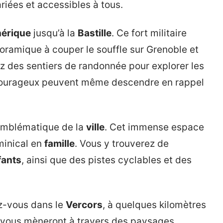
riées et accessibles à tous.
hérique
jusqu’à la
Bastille
. Ce fort militaire
oramique à couper le souffle sur Grenoble et
tez des sentiers de randonnée pour explorer les
us courageux peuvent même descendre en rappel
 emblématique de la
ville
. Cet immense espace
inical en
famille
. Vous y trouverez de
fants
, ainsi que des pistes cyclables et des
z-vous dans le
Vercors
, à quelques kilomètres
vous mèneront à travers des paysages