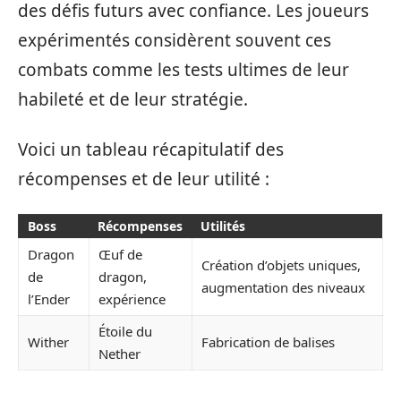
des défis futurs avec confiance. Les joueurs
expérimentés considèrent souvent ces
combats comme les tests ultimes de leur
habileté et de leur stratégie.
Voici un tableau récapitulatif des
récompenses et de leur utilité :
Boss
Récompenses
Utilités
Dragon
Œuf de
Création d’objets uniques,
de
dragon,
augmentation des niveaux
l’Ender
expérience
Étoile du
Wither
Fabrication de balises
Nether