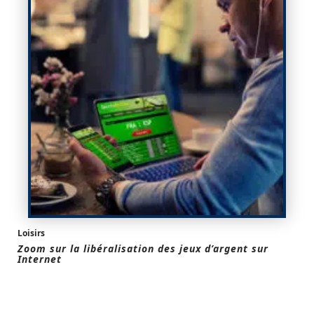
Loisirs
Zoom sur la libéralisation des jeux d’argent sur
Internet