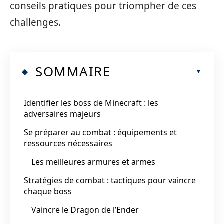
conseils pratiques pour triompher de ces
challenges.
SOMMAIRE
Identifier les boss de Minecraft : les
adversaires majeurs
Se préparer au combat : équipements et
ressources nécessaires
Les meilleures armures et armes
Stratégies de combat : tactiques pour vaincre
chaque boss
Vaincre le Dragon de l’Ender