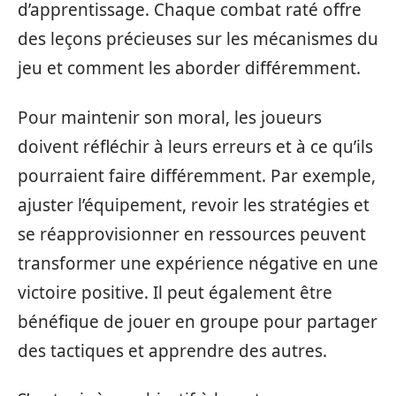
d’apprentissage. Chaque combat raté offre
des leçons précieuses sur les mécanismes du
jeu et comment les aborder différemment.
Pour maintenir son moral, les joueurs
doivent réfléchir à leurs erreurs et à ce qu’ils
pourraient faire différemment. Par exemple,
ajuster l’équipement, revoir les stratégies et
se réapprovisionner en ressources peuvent
transformer une expérience négative en une
victoire positive. Il peut également être
bénéfique de jouer en groupe pour partager
des tactiques et apprendre des autres.