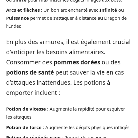
Arcs et flèches
: Un bon arc enchanté avec
Infinité
ou
Puissance
permet de s’attaquer à distance au Dragon de
l’Ender.
En plus des armures, il est également crucial
d’anticiper les besoins alimentaires.
Consommer des
pommes dorées
ou des
potions de santé
peut sauver la vie en cas
d’attaques inattendues. Les potions à
emporter incluent :
Potion de vitesse
: Augmente la rapidité pour esquiver
les attaques.
Potion de force
: Augmente les dégâts physiques infligés.
Potion de régénération
: Permet de regagner