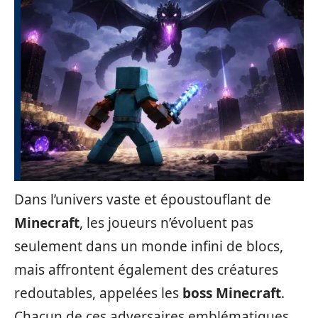
Dans l’univers vaste et époustouflant de
Minecraft
, les joueurs n’évoluent pas
seulement dans un monde infini de blocs,
mais affrontent également des créatures
redoutables, appelées les
boss Minecraft
.
Chacun de ces adversaires emblématiques