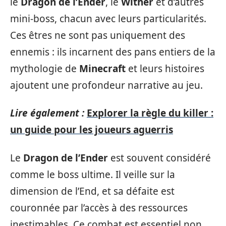
le
Dragon de l’Ender
, le
Wither
et d’autres
mini-boss, chacun avec leurs particularités.
Ces êtres ne sont pas uniquement des
ennemis : ils incarnent des pans entiers de la
mythologie de
Minecraft
et leurs histoires
ajoutent une profondeur narrative au jeu.
Lire également :
Explorer la règle du killer :
un guide pour les joueurs aguerris
Le
Dragon de l’Ender
est souvent considéré
comme le boss ultime. Il veille sur la
dimension de l’End, et sa défaite est
couronnée par l’accès à des ressources
inestimables. Ce combat est essentiel non