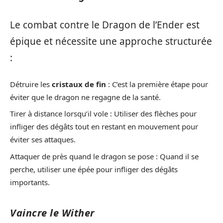
Le combat contre le Dragon de l’Ender est
épique et nécessite une approche structurée
:
Détruire les
cristaux de fin
: C’est la première étape pour
éviter que le dragon ne regagne de la santé.
Tirer à distance lorsqu’il vole : Utiliser des flèches pour
infliger des dégâts tout en restant en mouvement pour
éviter ses attaques.
Attaquer de près quand le dragon se pose : Quand il se
perche, utiliser une épée pour infliger des dégâts
importants.
Vaincre le Wither