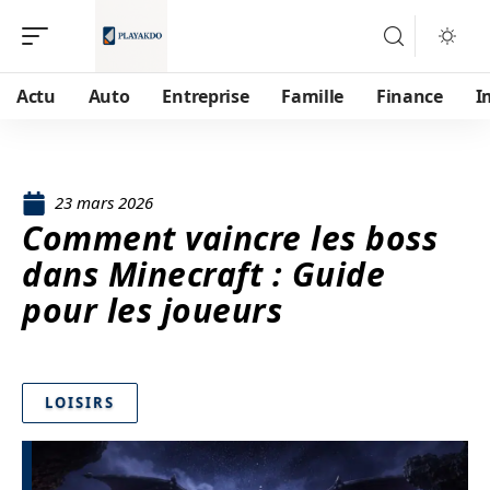
Actu
Auto
Entreprise
Famille
Finance
I
23 mars 2026
Comment vaincre les boss
dans Minecraft : Guide
pour les joueurs
LOISIRS