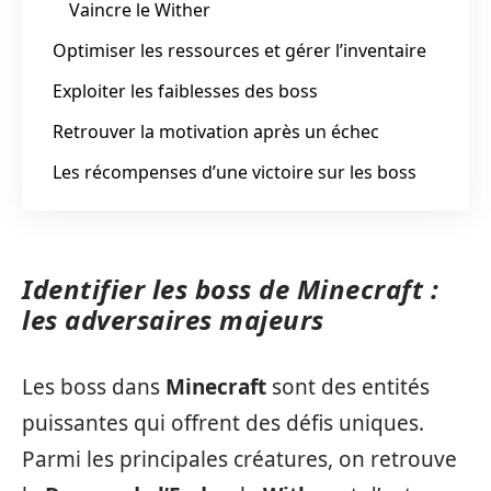
Vaincre le Wither
Optimiser les ressources et gérer l’inventaire
Exploiter les faiblesses des boss
Retrouver la motivation après un échec
Les récompenses d’une victoire sur les boss
Identifier les boss de Minecraft :
les adversaires majeurs
Les boss dans
Minecraft
sont des entités
puissantes qui offrent des défis uniques.
Parmi les principales créatures, on retrouve